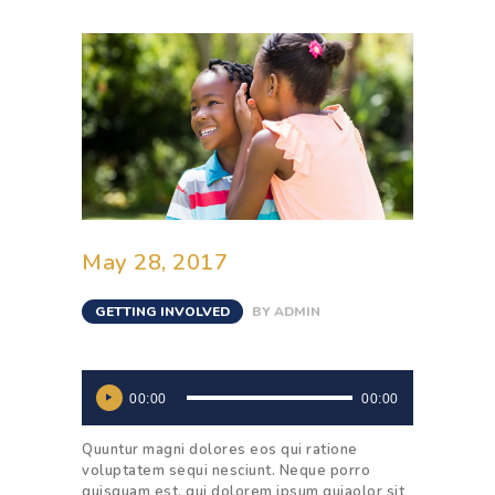
May 28, 2017
GETTING INVOLVED
BY
ADMIN
Audio
Player
00:00
00:00
Quuntur magni dolores eos qui ratione
voluptatem sequi nesciunt. Neque porro
quisquam est, qui dolorem ipsum quiaolor sit