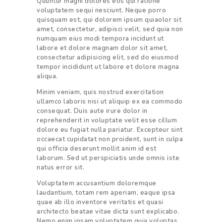
Quuntur magni dolores eos qui ratione
voluptatem sequi nesciunt. Neque porro
quisquam est, qui dolorem ipsum quiaolor sit
amet, consectetur, adipisci velit, sed quia non
numquam eius modi tempora incidunt ut
labore et dolore magnam dolor sit amet,
consectetur adipisicing elit, sed do eiusmod
tempor incididunt ut labore et dolore magna
aliqua.
Minim veniam, quis nostrud exercitation
ullamco laboris nisi ut aliquip ex ea commodo
consequat. Duis aute irure dolor in
reprehenderit in voluptate velit esse cillum
dolore eu fugiat nulla pariatur. Excepteur sint
occaecat cupidatat non proident, sunt in culpa
qui officia deserunt mollit anim id est
laborum. Sed ut perspiciatis unde omnis iste
natus error sit.
Voluptatem accusantium doloremque
laudantium, totam rem aperiam, eaque ipsa
quae ab illo inventore veritatis et quasi
architecto beatae vitae dicta sunt explicabo.
Nemo enim ipsam voluptatem quia voluptas