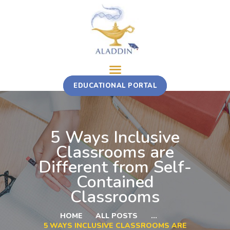
ABOUT
EDUCATIONAL PORTAL
TRAINING COURSE
MULTI-STAKEHOLDER ROTATION
FELLOWSHIP
5 Ways Inclusive
CONTACT
Classrooms are
Different from Self-
Contained
Classrooms
HOME
ALL POSTS
...
5 WAYS INCLUSIVE CLASSROOMS ARE